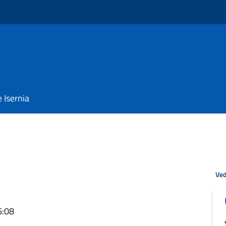
e Isernia
Ved
6:08