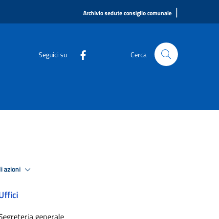
|
Archivio sedute consiglio comunale
Seguici su
Cerca
i azioni
Uffici
Segreteria generale