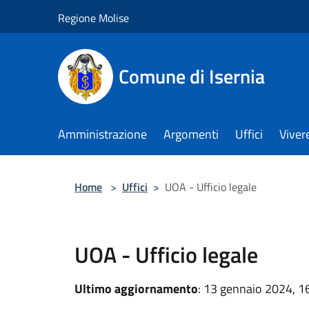
Salta al contenuto principale
Regione Molise
Comune di Isernia
Amministrazione
Argomenti
Uffici
Viver
Home
>
Uffici
>
UOA - Ufficio legale
UOA - Ufficio legale
Ultimo aggiornamento
: 13 gennaio 2024, 1