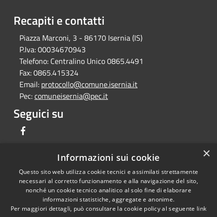
Recapiti e contatti
Piazza Marconi, 3 - 86170 Isernia (IS)
P.Iva:
00034670943
Telefono:
Centralino Unico 0865.4491
Fax:
0865.415324
Email:
protocollo@comune.isernia.it
Pec:
comuneisernia@pec.it
Seguici su
Facebook
×
Informazioni sui cookie
Questo sito web utilizza cookie tecnici e assimilati strettamente
RSS
Copyright © 2026 • Comune di
necessari al corretto funzionamento e alla navigazione del sito,
Accessibilità
Isernia • Powered by
nonché un cookie tecnico analitico al solo fine di elaborare
Privacy
Municipium
Accesso
informazioni statistiche, aggregate e anonime.
•
Per maggiori dettagli, può consultare la cookie policy al seguente
link
Cookie
redazione