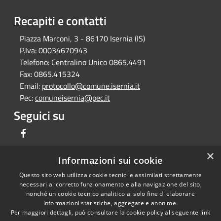
Recapiti e contatti
Piazza Marconi, 3 - 86170 Isernia (IS)
P.Iva:
00034670943
Telefono:
Centralino Unico 0865.4491
Fax:
0865.415324
Email:
protocollo@comune.isernia.it
Pec:
comuneisernia@pec.it
Seguici su
Facebook
×
Informazioni sui cookie
Questo sito web utilizza cookie tecnici e assimilati strettamente
RSS
Copyright © 2026 • Comune di
necessari al corretto funzionamento e alla navigazione del sito,
Accessibilità
Isernia • Powered by
nonché un cookie tecnico analitico al solo fine di elaborare
Privacy
Municipium
Accesso
informazioni statistiche, aggregate e anonime.
•
Per maggiori dettagli, può consultare la cookie policy al seguente
link
Cookie
redazione