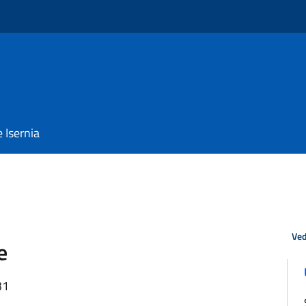
e Isernia
Ved
e
31