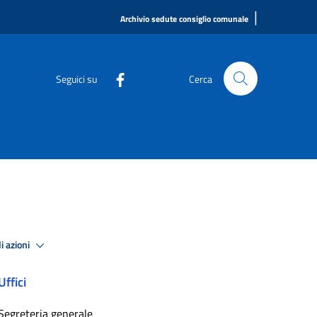
|
Archivio sedute consiglio comunale
Seguici su
Cerca
i azioni
Uffici
Segreteria generale