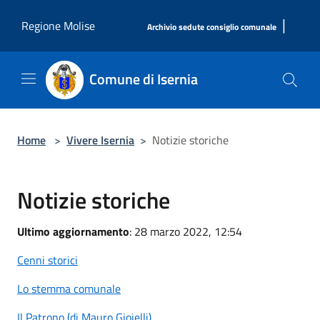
Salta al contenuto principale
|
Regione Molise
Archivio sedute consiglio comunale
Comune di Isernia
Home
>
Vivere Isernia
>
Notizie storiche
Notizie storiche
Ultimo aggiornamento
: 28 marzo 2022, 12:54
Cenni storici
Lo stemma comunale
Il Patrono (di Mauro Gioielli)