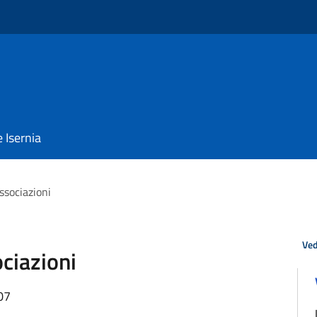
e Isernia
ssociazioni
Ved
ciazioni
07