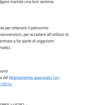
olgano tramite una loro sezione
te per ottenere il patrocinio
sovvenzioni, per accedere all'utilizzo di
 entrare a far parte di organismi
matici.
ssuno
ra del
Regolamento approvato con
/3/2014
.
 – 0865 449282 –