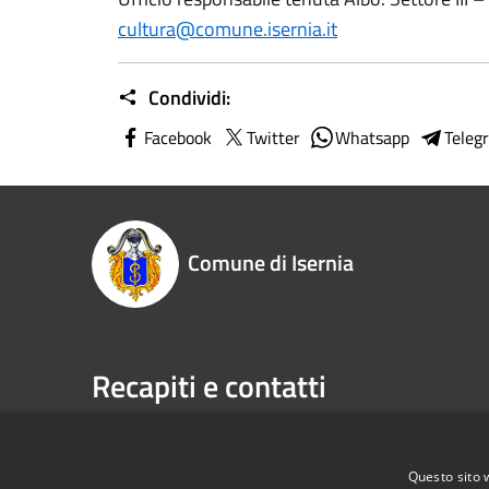
cultura@comune.isernia.it
Condividi:
Facebook
Twitter
Whatsapp
Teleg
Comune di Isernia
Recapiti e contatti
Piazza Marconi, 3 - 86170 Isernia (IS)
Telefono:
P.Iva:
00034670943
Fax:
086
Email:
pr
Questo sito 