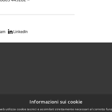
ram
LinkedIn
Centralino Unico 0865.4491
Informazioni sui cookie
5.415324
otocollo@comune.isernia.it
web utilizza cookie tecnici e assimilati strettamente necessari al corretto fu