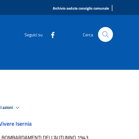
|
Archivio sedute consiglio comunale
Seguici su
Cerca
i azioni
Vivere Isernia
I BOMBARDAMENTI DELL’AUTUNNO 1943