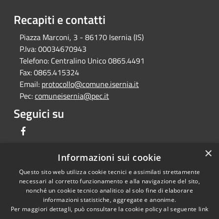
Recapiti e contatti
Piazza Marconi, 3 - 86170 Isernia (IS)
P.Iva:
00034670943
Telefono:
Centralino Unico 0865.4491
Fax:
0865.415324
Email:
protocollo@comune.isernia.it
Pec:
comuneisernia@pec.it
Seguici su
Facebook
×
Informazioni sui cookie
Questo sito web utilizza cookie tecnici e assimilati strettamente
RSS
Copyright © 2026 • Comune di
necessari al corretto funzionamento e alla navigazione del sito,
Accessibilità
Isernia • Powered by
nonché un cookie tecnico analitico al solo fine di elaborare
Privacy
Municipium
Accesso
informazioni statistiche, aggregate e anonime.
•
Per maggiori dettagli, può consultare la cookie policy al seguente
link
Cookie
redazione