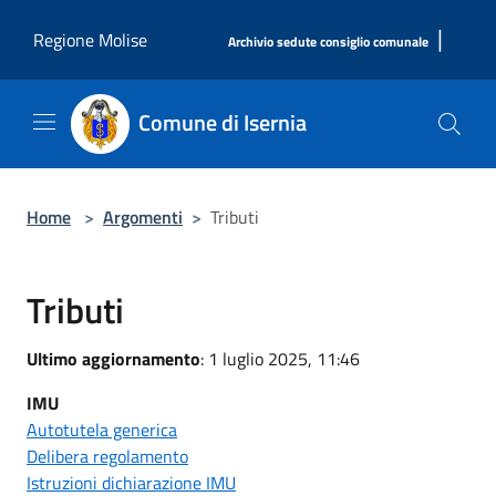
Salta al contenuto principale
|
Regione Molise
Archivio sedute consiglio comunale
Comune di Isernia
Home
>
Argomenti
>
Tributi
Tributi
Ultimo aggiornamento
: 1 luglio 2025, 11:46
IMU
Autotutela generica
Delibera regolamento
Istruzioni dichiarazione IMU