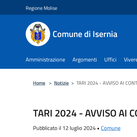
Salta al contenuto principale
Regione Molise
Comune di Isernia
Amministrazione
Argomenti
Uffici
Viver
Home
>
Notizie
>
TARI 2024 - AVVISO AI CON
TARI 2024 - AVVISO AI
Pubblicato il 12 luglio 2024 •
Comune