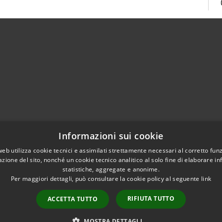
Centralino Unico 0865.4491
Informazioni sui cookie
5.415324
otocollo@comune.isernia.it
web utilizza cookie tecnici e assimilati strettamente necessari al corretto fu
azione del sito, nonché un cookie tecnico analitico al solo fine di elaborare i
uneisernia@pec.it
statistiche, aggregate e anonime.
Per maggiori dettagli, può consultare la cookie policy al seguente
link
RIFIUTA TUTTO
ACCETTA TUTTO
l sito
Copyright © 2026 • Comune 
MOSTRA DETTAGLI