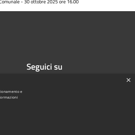
Comunale - 30 ottobre 2025 ore 16.00
Seguici su
Facebook
×
nzionamento e
nformazioni
Municipium
Accesso redazione
di Isernia • Powered by
•