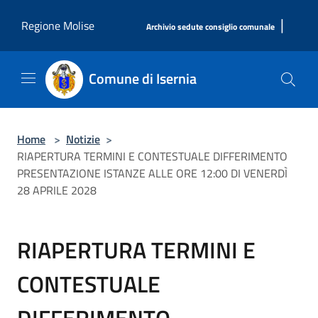
Salta al contenuto principale
|
Regione Molise
Archivio sedute consiglio comunale
Comune di Isernia
Home
>
Notizie
>
RIAPERTURA TERMINI E CONTESTUALE DIFFERIMENTO
PRESENTAZIONE ISTANZE ALLE ORE 12:00 DI VENERDÌ
28 APRILE 2028
RIAPERTURA TERMINI E
CONTESTUALE