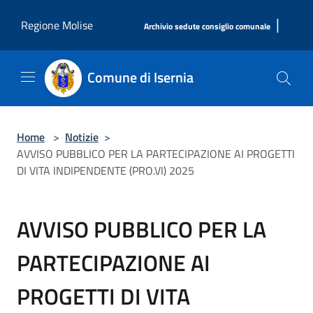
Salta al contenuto principale
|
Regione Molise
Archivio sedute consiglio comunale
Comune di Isernia
Home
>
Notizie
>
AVVISO PUBBLICO PER LA PARTECIPAZIONE AI PROGETTI
DI VITA INDIPENDENTE (PRO.VI) 2025
AVVISO PUBBLICO PER LA
PARTECIPAZIONE AI
PROGETTI DI VITA