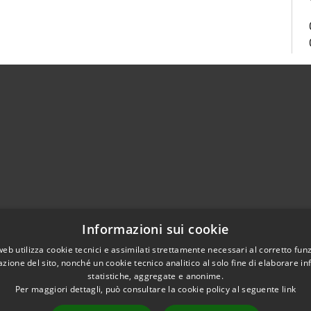
Centralino Unico 0865.4491
Informazioni sui cookie
5.415324
otocollo@comune.isernia.it
web utilizza cookie tecnici e assimilati strettamente necessari al corretto fu
azione del sito, nonché un cookie tecnico analitico al solo fine di elaborare i
uneisernia@pec.it
statistiche, aggregate e anonime.
Per maggiori dettagli, può consultare la cookie policy al seguente
link