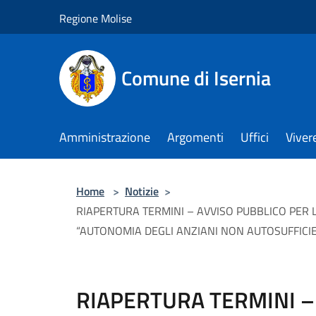
Salta al contenuto principale
Regione Molise
Comune di Isernia
Amministrazione
Argomenti
Uffici
Viver
Home
>
Notizie
>
RIAPERTURA TERMINI – AVVISO PUBBLICO PER L
“AUTONOMIA DEGLI ANZIANI NON AUTOSUFFICIE
RIAPERTURA TERMINI –