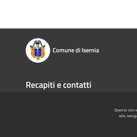
Comune di Isernia
Recapiti e contatti
Piazza Marconi, 3 - 86170 Isernia (IS)
Telefono:
P.Iva:
00034670943
Fax:
086
Email:
pr
Questo sito 
alla navig
Pec:
com