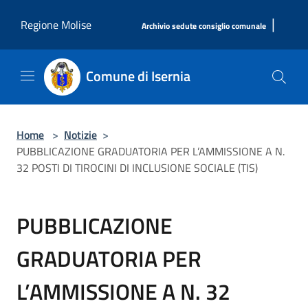
Salta al contenuto principale
|
Regione Molise
Archivio sedute consiglio comunale
Comune di Isernia
Home
>
Notizie
>
PUBBLICAZIONE GRADUATORIA PER L’AMMISSIONE A N.
32 POSTI DI TIROCINI DI INCLUSIONE SOCIALE (TIS)
PUBBLICAZIONE
GRADUATORIA PER
L’AMMISSIONE A N. 32