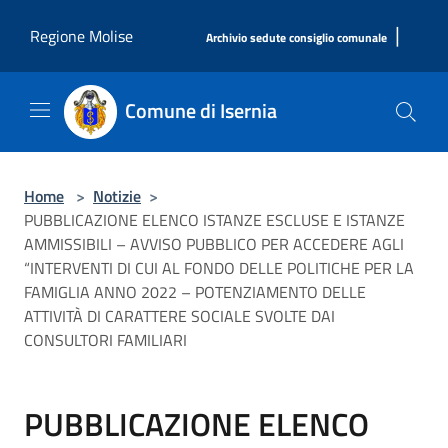
Salta al contenuto principale
|
Regione Molise
Archivio sedute consiglio comunale
Comune di Isernia
Home
>
Notizie
>
PUBBLICAZIONE ELENCO ISTANZE ESCLUSE E ISTANZE
AMMISSIBILI – AVVISO PUBBLICO PER ACCEDERE AGLI
“INTERVENTI DI CUI AL FONDO DELLE POLITICHE PER LA
FAMIGLIA ANNO 2022 – POTENZIAMENTO DELLE
ATTIVITÀ DI CARATTERE SOCIALE SVOLTE DAI
CONSULTORI FAMILIARI
PUBBLICAZIONE ELENCO