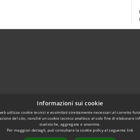
Centralino Unico 0865.4491
Informazioni sui cookie
5.415324
otocollo@comune.isernia.it
web utilizza cookie tecnici e assimilati strettamente necessari al corretto fu
azione del sito, nonché un cookie tecnico analitico al solo fine di elaborare i
uneisernia@pec.it
statistiche, aggregate e anonime.
Per maggiori dettagli, può consultare la cookie policy al seguente
link