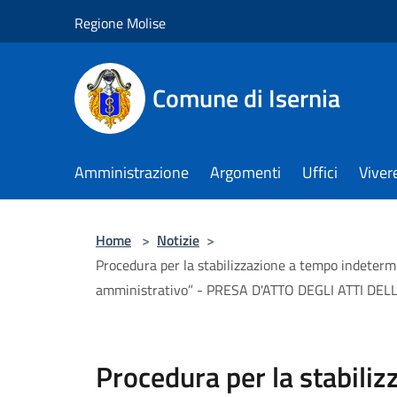
Salta al contenuto principale
Regione Molise
Comune di Isernia
Amministrazione
Argomenti
Uffici
Viver
Home
>
Notizie
>
Procedura per la stabilizzazione a tempo indetermin
amministrativo” - PRESA D'ATTO DEGLI ATTI 
Procedura per la stabili