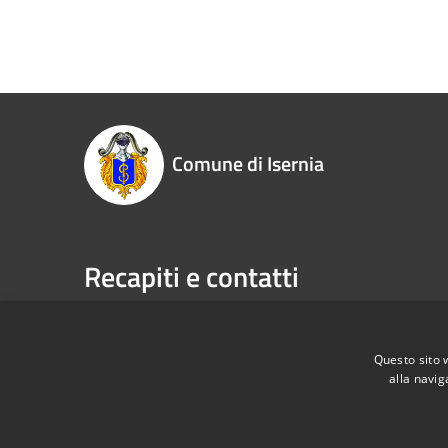
Comune di Isernia
Recapiti e contatti
Piazza Marconi, 3 - 86170 Isernia (IS)
Telefono:
P.Iva:
00034670943
Fax:
086
Email:
pr
Questo sito 
alla navig
Pec:
com