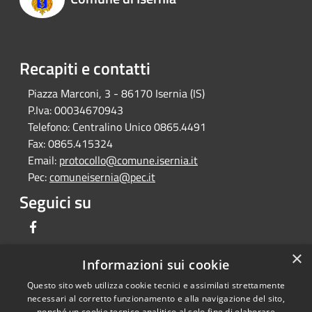
Recapiti e contatti
Piazza Marconi, 3 - 86170 Isernia (IS)
P.Iva:
00034670943
Telefono:
Centralino Unico 0865.4491
Fax:
0865.415324
Email:
protocollo@comune.isernia.it
Pec:
comuneisernia@pec.it
Seguici su
Facebook
×
Informazioni sui cookie
Questo sito web utilizza cookie tecnici e assimilati strettamente
RSS
Copyright © 2026 • Comune di
necessari al corretto funzionamento e alla navigazione del sito,
Accessibilità
Isernia • Powered by
nonché un cookie tecnico analitico al solo fine di elaborare