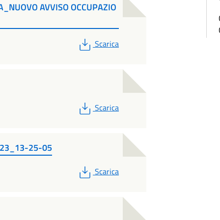
eg_A_NUOVO AVVISO OCCUPAZIO
PDF
Scarica
PDF
Scarica
023_13-25-05
PDF
Scarica