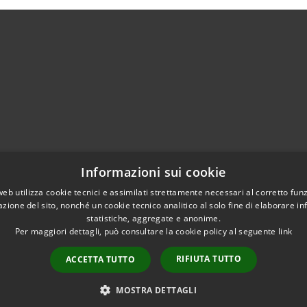
Centralino Unico 0865.4491
Informazioni sui cookie
5.415324
otocollo@comune.isernia.it
web utilizza cookie tecnici e assimilati strettamente necessari al corretto fu
azione del sito, nonché un cookie tecnico analitico al solo fine di elaborare i
uneisernia@pec.it
statistiche, aggregate e anonime.
Per maggiori dettagli, può consultare la cookie policy al seguente
link
RIFIUTA TUTTO
ACCETTA TUTTO
l sito
Copyright © 2026 • Comune 
MOSTRA DETTAGLI