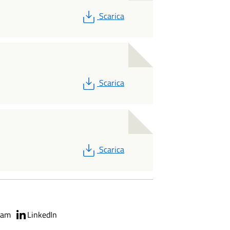
PDF
Scarica
PDF
Scarica
PDF
Scarica
ram
LinkedIn