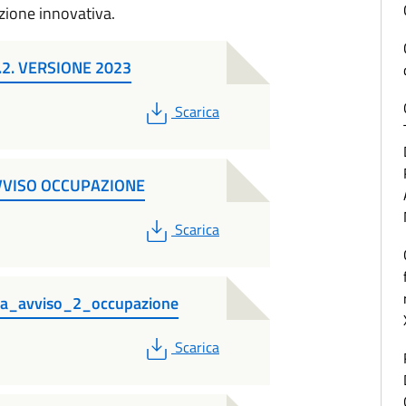
zione innovativa.
2. VERSIONE 2023
PDF
Scarica
AVVISO OCCUPAZIONE
PDF
Scarica
va_avviso_2_occupazione
PDF
Scarica