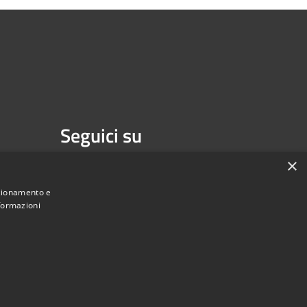
Seguici su
Facebook
×
nzionamento e
nformazioni
Municipium
Accesso redazione
di Isernia • Powered by
•