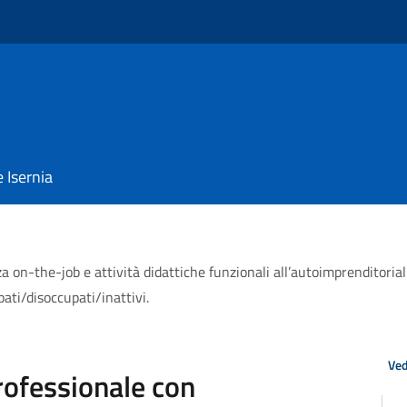
e Isernia
a on-the-job e attività didattiche funzionali all’autoimprenditoria
ati/disoccupati/inattivi.
Ved
rofessionale con