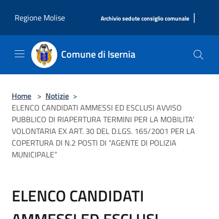
Salta al contenuto principale
|
Regione Molise
Archivio sedute consiglio comunale
Comune di Isernia
Home
>
Notizie
>
ELENCO CANDIDATI AMMESSI ED ESCLUSI AVVISO
PUBBLICO DI RIAPERTURA TERMINI PER LA MOBILITA’
VOLONTARIA EX ART. 30 DEL D.LGS. 165/2001 PER LA
COPERTURA DI N.2 POSTI DI “AGENTE DI POLIZIA
MUNICIPALE”
ELENCO CANDIDATI