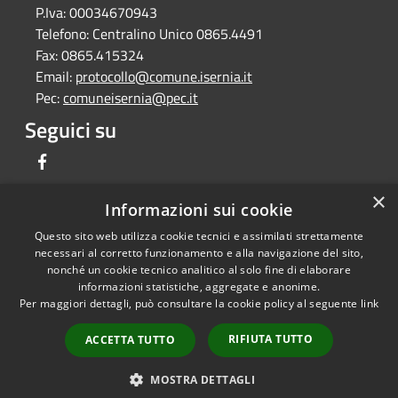
P.Iva:
00034670943
Telefono:
Centralino Unico 0865.4491
Fax:
0865.415324
Email:
protocollo@comune.isernia.it
Pec:
comuneisernia@pec.it
Seguici su
Facebook
×
Informazioni sui cookie
Questo sito web utilizza cookie tecnici e assimilati strettamente
RSS
Copyright © 2026 • Comune di
necessari al corretto funzionamento e alla navigazione del sito,
Accessibilità
Isernia • Powered by
nonché un cookie tecnico analitico al solo fine di elaborare
informazioni statistiche, aggregate e anonime.
Privacy
Municipium
Accesso
•
Per maggiori dettagli, può consultare la cookie policy al seguente
link
Cookie
redazione
Mappa del sito
RIFIUTA TUTTO
ACCETTA TUTTO
Feedback per non
conformità
MOSTRA DETTAGLI