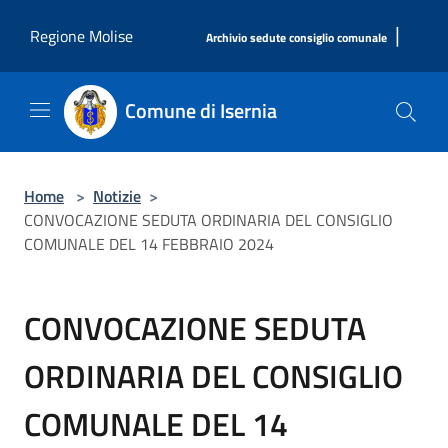
Salta al contenuto principale
|
Regione Molise
Archivio sedute consiglio comunale
Comune di Isernia
Home
>
Notizie
>
CONVOCAZIONE SEDUTA ORDINARIA DEL CONSIGLIO
COMUNALE DEL 14 FEBBRAIO 2024
CONVOCAZIONE SEDUTA
ORDINARIA DEL CONSIGLIO
COMUNALE DEL 14