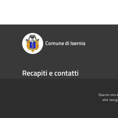
Comune di Isernia
Recapiti e contatti
Piazza Marconi, 3 - 86170 Isernia (IS)
Telefono:
P.Iva:
00034670943
Fax:
086
Email:
pr
Questo sito 
alla navig
Pec:
com