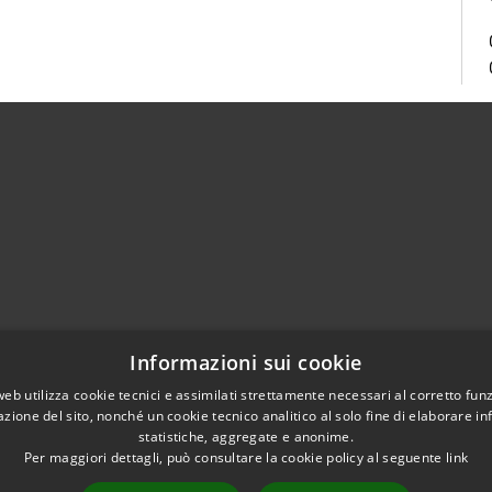
Centralino Unico 0865.4491
Informazioni sui cookie
5.415324
otocollo@comune.isernia.it
web utilizza cookie tecnici e assimilati strettamente necessari al corretto fu
azione del sito, nonché un cookie tecnico analitico al solo fine di elaborare i
uneisernia@pec.it
statistiche, aggregate e anonime.
Per maggiori dettagli, può consultare la cookie policy al seguente
link