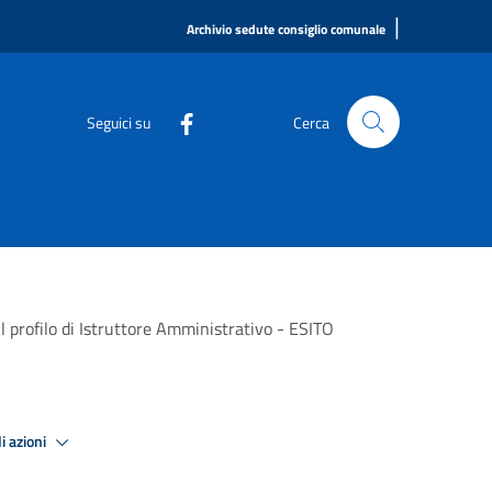
|
Archivio sedute consiglio comunale
Seguici su
Cerca
l profilo di Istruttore Amministrativo - ESITO
i azioni