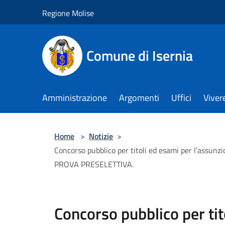
Salta al contenuto principale
Regione Molise
Comune di Isernia
Amministrazione
Argomenti
Uffici
Viver
Home
>
Notizie
>
Concorso pubblico per titoli ed esami per l’assunzi
PROVA PRESELETTIVA.
Concorso pubblico per tit