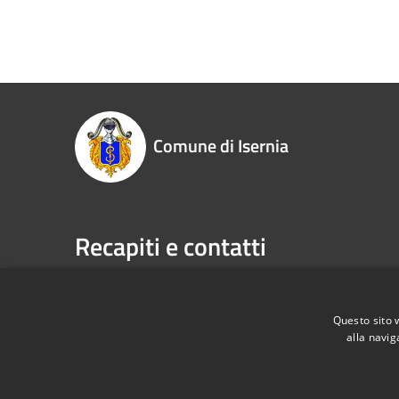
Comune di Isernia
Recapiti e contatti
Piazza Marconi, 3 - 86170 Isernia (IS)
Telefono:
P.Iva:
00034670943
Fax:
086
Email:
pr
Questo sito 
alla navig
Pec:
com