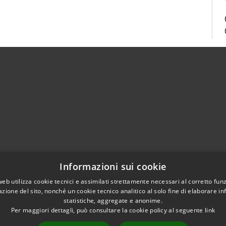
Centralino Unico 0865.4491
Informazioni sui cookie
5.415324
otocollo@comune.isernia.it
web utilizza cookie tecnici e assimilati strettamente necessari al corretto fu
azione del sito, nonché un cookie tecnico analitico al solo fine di elaborare i
uneisernia@pec.it
statistiche, aggregate e anonime.
Per maggiori dettagli, può consultare la cookie policy al seguente
link