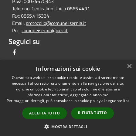
P.Iva:
00034670943
Telefono:
Centralino Unico 0865.4491
Fax:
0865.415324
Email:
protocollo@comune.isernia.it
Pec:
comuneisernia@pec.it
Seguici su
Facebook
×
Informazioni sui cookie
Questo sito web utilizza cookie tecnici e assimilati strettamente
RSS
Copyright © 2026 • Comune di
necessari al corretto funzionamento e alla navigazione del sito,
Accessibilità
Isernia • Powered by
nonché un cookie tecnico analitico al solo fine di elaborare
informazioni statistiche, aggregate e anonime.
Privacy
Municipium
Accesso
•
Per maggiori dettagli, può consultare la cookie policy al seguente
link
Cookie
redazione
Mappa del sito
RIFIUTA TUTTO
ACCETTA TUTTO
Feedback per non
conformità
MOSTRA DETTAGLI