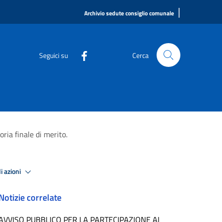
|
Archivio sedute consiglio comunale
Seguici su
Cerca
oria finale di merito.
i azioni
Notizie correlate
AVVISO PUBBLICO PER LA PARTECIPAZIONE AI