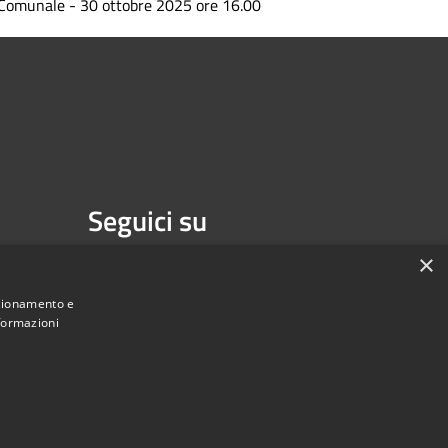
Comunale - 30 ottobre 2025 ore 16.00
Seguici su
Facebook
×
nzionamento e
nformazioni
Municipium
Accesso redazione
di Isernia • Powered by
•