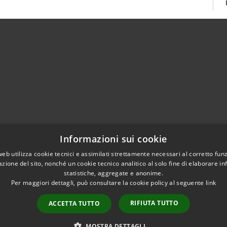
Centralino Unico 0865.4491
Informazioni sui cookie
5.415324
otocollo@comune.isernia.it
web utilizza cookie tecnici e assimilati strettamente necessari al corretto fu
azione del sito, nonché un cookie tecnico analitico al solo fine di elaborare i
uneisernia@pec.it
statistiche, aggregate e anonime.
Per maggiori dettagli, può consultare la cookie policy al seguente
link
RIFIUTA TUTTO
ACCETTA TUTTO
l sito
Copyright © 2026 • Comune 
MOSTRA DETTAGLI