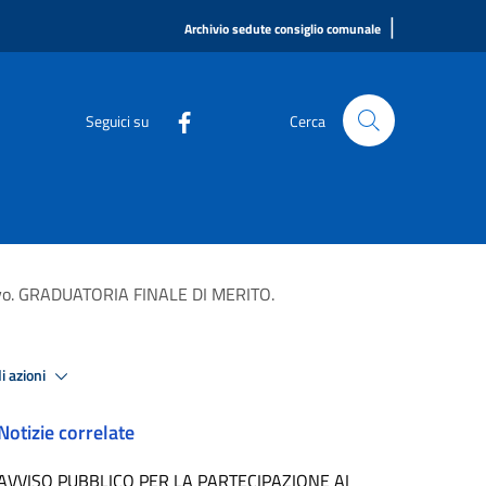
|
Archivio sedute consiglio comunale
Seguici su
Cerca
rativo. GRADUATORIA FINALE DI MERITO.
i azioni
Notizie correlate
AVVISO PUBBLICO PER LA PARTECIPAZIONE AI