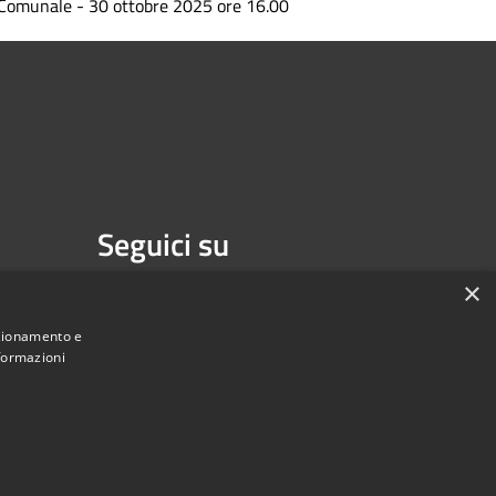
Comunale - 30 ottobre 2025 ore 16.00
Seguici su
Facebook
×
nzionamento e
nformazioni
Municipium
Accesso redazione
di Isernia • Powered by
•