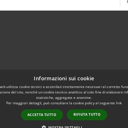
Centralino Unico 0865.4491
Informazioni sui cookie
5.415324
otocollo@comune.isernia.it
web utilizza cookie tecnici e assimilati strettamente necessari al corretto fu
azione del sito, nonché un cookie tecnico analitico al solo fine di elaborare i
uneisernia@pec.it
statistiche, aggregate e anonime.
Per maggiori dettagli, può consultare la cookie policy al seguente
link
RIFIUTA TUTTO
ACCETTA TUTTO
l sito
Copyright © 2026 • Comune 
MOSTRA DETTAGLI