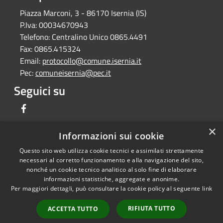
Piazza Marconi, 3 - 86170 Isernia (IS)
P.Iva:
00034670943
Telefono:
Centralino Unico 0865.4491
Fax:
0865.415324
Email:
protocollo@comune.isernia.it
Pec:
comuneisernia@pec.it
Seguici su
Facebook
×
Informazioni sui cookie
Questo sito web utilizza cookie tecnici e assimilati strettamente
RSS
Copyright © 2026 • Comune di
necessari al corretto funzionamento e alla navigazione del sito,
Accessibilità
Isernia • Powered by
nonché un cookie tecnico analitico al solo fine di elaborare
Privacy
Municipium
Accesso
informazioni statistiche, aggregate e anonime.
•
Per maggiori dettagli, può consultare la cookie policy al seguente
link
Cookie
redazione
Mappa del sito
RIFIUTA TUTTO
ACCETTA TUTTO
Feedback per non