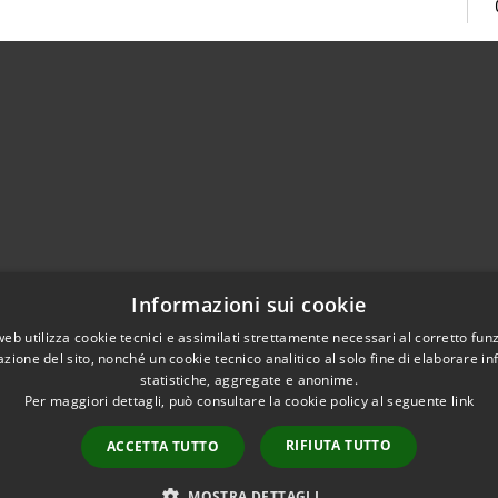
Centralino Unico 0865.4491
Informazioni sui cookie
5.415324
otocollo@comune.isernia.it
web utilizza cookie tecnici e assimilati strettamente necessari al corretto fu
azione del sito, nonché un cookie tecnico analitico al solo fine di elaborare i
uneisernia@pec.it
statistiche, aggregate e anonime.
Per maggiori dettagli, può consultare la cookie policy al seguente
link
RIFIUTA TUTTO
ACCETTA TUTTO
l sito
Copyright © 2026 • Comune 
MOSTRA DETTAGLI