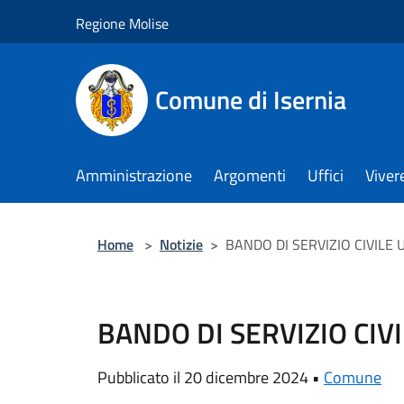
Salta al contenuto principale
Regione Molise
Comune di Isernia
Amministrazione
Argomenti
Uffici
Viver
Home
>
Notizie
>
BANDO DI SERVIZIO CIVILE
BANDO DI SERVIZIO CIV
Pubblicato il 20 dicembre 2024 •
Comune