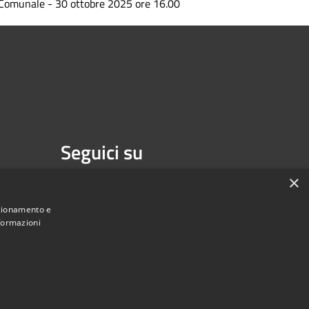
Comunale - 30 ottobre 2025 ore 16.00
Seguici su
Facebook
×
nzionamento e
nformazioni
Municipium
Accesso redazione
di Isernia • Powered by
•