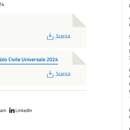
024
PDF
Scarica
zio Civile Universale 2024
PDF
Scarica
ram
LinkedIn