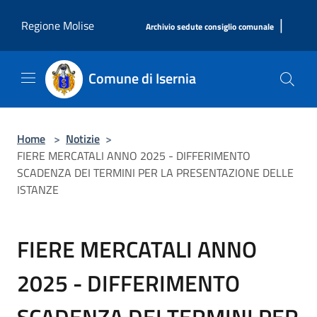
Salta al contenuto principale
|
Regione Molise
Archivio sedute consiglio comunale
Comune di Isernia
Home
>
Notizie
>
FIERE MERCATALI ANNO 2025 - DIFFERIMENTO
SCADENZA DEI TERMINI PER LA PRESENTAZIONE DELLE
ISTANZE
FIERE MERCATALI ANNO
2025 - DIFFERIMENTO