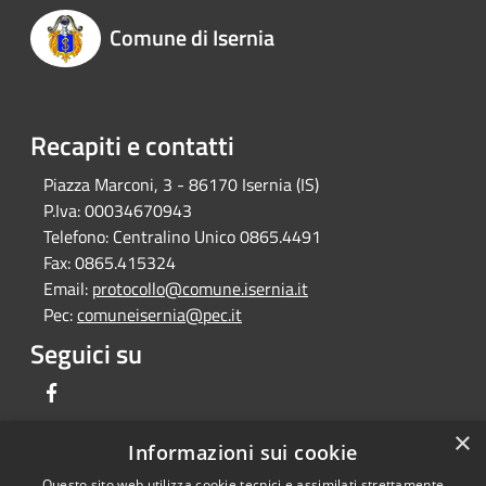
Comune di Isernia
Recapiti e contatti
Piazza Marconi, 3 - 86170 Isernia (IS)
P.Iva:
00034670943
Telefono:
Centralino Unico 0865.4491
Fax:
0865.415324
Email:
protocollo@comune.isernia.it
Pec:
comuneisernia@pec.it
Seguici su
Facebook
×
Informazioni sui cookie
Questo sito web utilizza cookie tecnici e assimilati strettamente