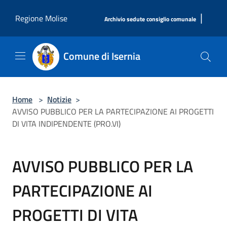
Salta al contenuto principale
|
Regione Molise
Archivio sedute consiglio comunale
Comune di Isernia
Home
>
Notizie
>
AVVISO PUBBLICO PER LA PARTECIPAZIONE AI PROGETTI
DI VITA INDIPENDENTE (PRO.VI)
AVVISO PUBBLICO PER LA
PARTECIPAZIONE AI
PROGETTI DI VITA