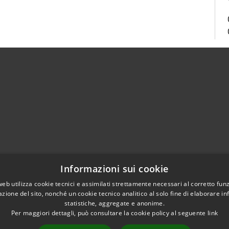
Centralino Unico 0865.4491
Informazioni sui cookie
5.415324
otocollo@comune.isernia.it
web utilizza cookie tecnici e assimilati strettamente necessari al corretto fu
azione del sito, nonché un cookie tecnico analitico al solo fine di elaborare i
uneisernia@pec.it
statistiche, aggregate e anonime.
Per maggiori dettagli, può consultare la cookie policy al seguente
link