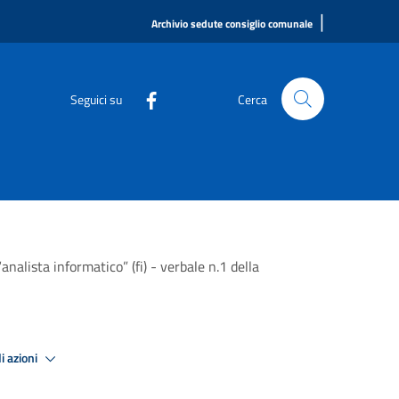
|
Archivio sedute consiglio comunale
Seguici su
Cerca
nalista informatico” (fi) - verbale n.1 della
i azioni