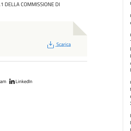
.1 DELLA COMMISSIONE DI
PDF
Scarica
ram
LinkedIn