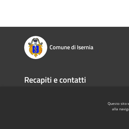
Comune di Isernia
Recapiti e contatti
Piazza Marconi, 3 - 86170 Isernia (IS)
Telefono:
P.Iva:
00034670943
Fax:
086
Email:
pr
Questo sito 
alla navig
Pec:
com