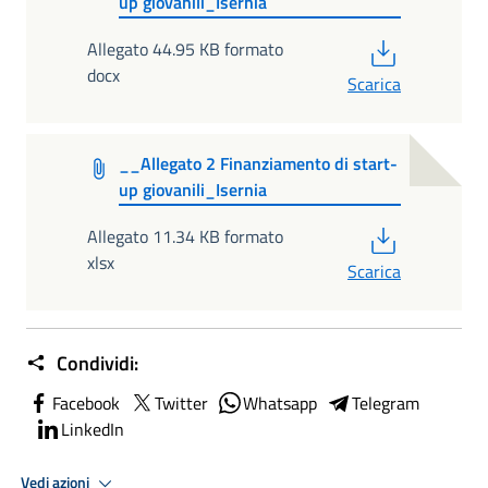
up giovanili_Isernia
PDF
Allegato 44.95 KB formato
docx
Scarica
__Allegato 2 Finanziamento di start-
up giovanili_Isernia
PDF
Allegato 11.34 KB formato
xlsx
Scarica
Condividi:
Facebook
Twitter
Whatsapp
Telegram
LinkedIn
Vedi azioni