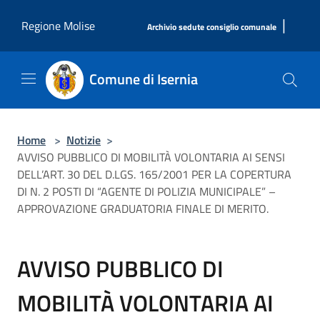
Salta al contenuto principale
|
Regione Molise
Archivio sedute consiglio comunale
Comune di Isernia
Home
>
Notizie
>
AVVISO PUBBLICO DI MOBILITÀ VOLONTARIA AI SENSI
DELL’ART. 30 DEL D.LGS. 165/2001 PER LA COPERTURA
DI N. 2 POSTI DI “AGENTE DI POLIZIA MUNICIPALE” –
APPROVAZIONE GRADUATORIA FINALE DI MERITO.
AVVISO PUBBLICO DI
MOBILITÀ VOLONTARIA AI