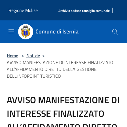
Salta al contenuto principale
|
Regione Molise
Archivio sedute consiglio comunale
Comune di Isernia
Home
>
Notizie
>
AVVISO MANIFESTAZIONE DI INTERESSE FINALIZZATO
ALL’AFFIDAMENTO DIRETTO DELLA GESTIONE
DELL’INFOPOINT TURISTICO
AVVISO MANIFESTAZIONE DI
INTERESSE FINALIZZATO