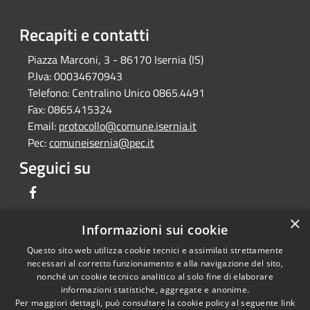
Recapiti e contatti
Piazza Marconi, 3 - 86170 Isernia (IS)
P.Iva:
00034670943
Telefono:
Centralino Unico 0865.4491
Fax:
0865.415324
Email:
protocollo@comune.isernia.it
Pec:
comuneisernia@pec.it
Seguici su
Facebook
×
Informazioni sui cookie
Questo sito web utilizza cookie tecnici e assimilati strettamente
RSS
Copyright © 2026 • Comune di
necessari al corretto funzionamento e alla navigazione del sito,
Accessibilità
Isernia • Powered by
nonché un cookie tecnico analitico al solo fine di elaborare
informazioni statistiche, aggregate e anonime.
Privacy
Municipium
Accesso
•
Per maggiori dettagli, può consultare la cookie policy al seguente
link
Cookie
redazione