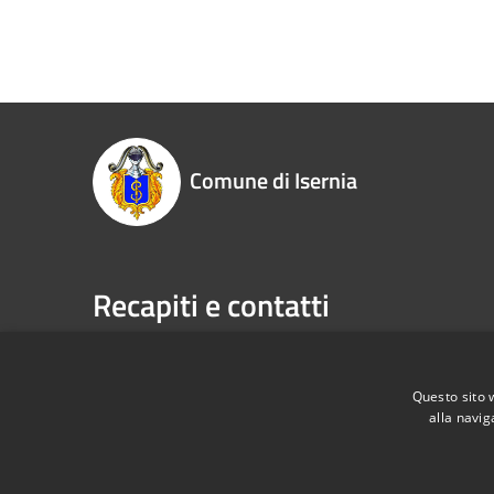
Comune di Isernia
Recapiti e contatti
Piazza Marconi, 3 - 86170 Isernia (IS)
Telefono:
P.Iva:
00034670943
Fax:
086
Email:
pr
Questo sito 
alla navig
Pec:
com