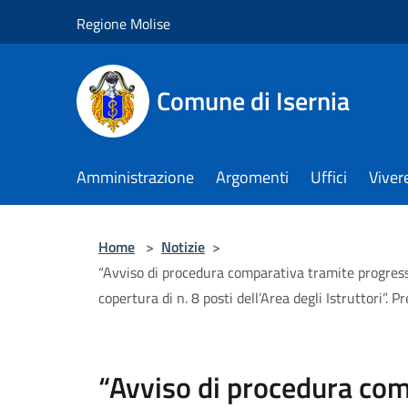
Salta al contenuto principale
Regione Molise
Comune di Isernia
Amministrazione
Argomenti
Uffici
Viver
Home
>
Notizie
>
“Avviso di procedura comparativa tramite progress
copertura di n. 8 posti dell’Area degli Istruttori”. P
“Avviso di procedura com