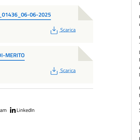
et_01436_06-06-2025
PDF
Scarica
DI-MERITO
PDF
Scarica
ram
LinkedIn