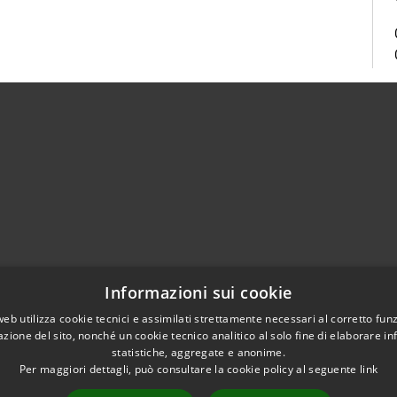
Centralino Unico 0865.4491
Informazioni sui cookie
5.415324
otocollo@comune.isernia.it
web utilizza cookie tecnici e assimilati strettamente necessari al corretto fu
azione del sito, nonché un cookie tecnico analitico al solo fine di elaborare i
uneisernia@pec.it
statistiche, aggregate e anonime.
Per maggiori dettagli, può consultare la cookie policy al seguente
link