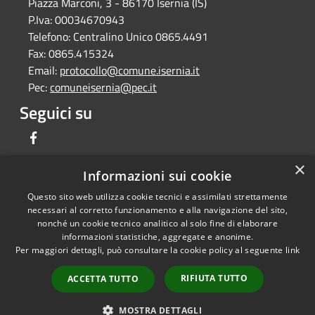
Piazza Marconi, 3 - 86170 Isernia (IS)
P.Iva:
00034670943
Telefono:
Centralino Unico 0865.4491
Fax:
0865.415324
Email:
protocollo@comune.isernia.it
Pec:
comuneisernia@pec.it
Seguici su
Facebook
×
Informazioni sui cookie
Questo sito web utilizza cookie tecnici e assimilati strettamente
RSS
Copyright © 2026 • Comune di
necessari al corretto funzionamento e alla navigazione del sito,
Accessibilità
Isernia • Powered by
nonché un cookie tecnico analitico al solo fine di elaborare
informazioni statistiche, aggregate e anonime.
Privacy
Municipium
Accesso
•
Per maggiori dettagli, può consultare la cookie policy al seguente
link
Cookie
redazione
Mappa del sito
RIFIUTA TUTTO
ACCETTA TUTTO
Feedback per non
conformità
MOSTRA DETTAGLI