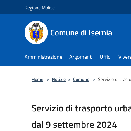
Salta al contenuto principale
Regione Molise
Comune di Isernia
Amministrazione
Argomenti
Uffici
Viver
Home
>
Notizie
>
Comune
>
Servizio di tras
Servizio di trasporto urb
dal 9 settembre 2024