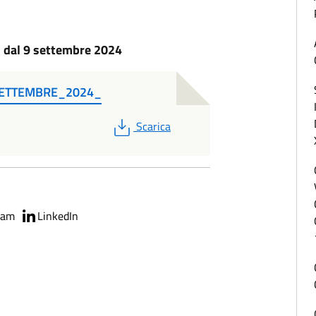
o dal 9 settembre 2024
SETTEMBRE_2024_
PDF
Scarica
ram
LinkedIn