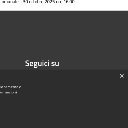
Comunale - 30 ottobre 2025 ore 16.00
Seguici su
Facebook
×
nzionamento e
nformazioni
Municipium
Accesso redazione
di Isernia • Powered by
•