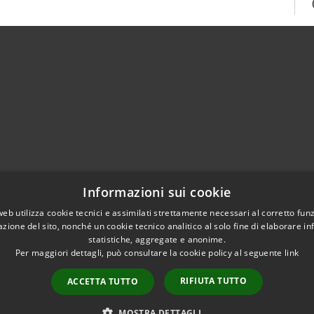
Centralino Unico 0865.4491
Informazioni sui cookie
5.415324
otocollo@comune.isernia.it
web utilizza cookie tecnici e assimilati strettamente necessari al corretto fu
azione del sito, nonché un cookie tecnico analitico al solo fine di elaborare i
uneisernia@pec.it
statistiche, aggregate e anonime.
Per maggiori dettagli, può consultare la cookie policy al seguente
link
RIFIUTA TUTTO
ACCETTA TUTTO
l sito
Copyright © 2026 • Comune 
MOSTRA DETTAGLI