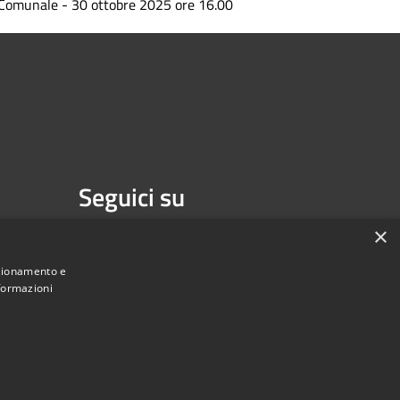
Comunale - 30 ottobre 2025 ore 16.00
Seguici su
Facebook
×
nzionamento e
nformazioni
Municipium
Accesso redazione
di Isernia • Powered by
•