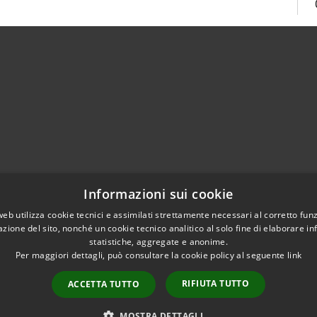
Centralino Unico 0865.4491
Informazioni sui cookie
5.415324
otocollo@comune.isernia.it
web utilizza cookie tecnici e assimilati strettamente necessari al corretto fu
azione del sito, nonché un cookie tecnico analitico al solo fine di elaborare i
uneisernia@pec.it
statistiche, aggregate e anonime.
Per maggiori dettagli, può consultare la cookie policy al seguente
link
RIFIUTA TUTTO
ACCETTA TUTTO
l sito
Copyright © 2026 • Comune 
MOSTRA DETTAGLI