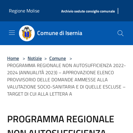
Salta al contenuto principale
|
Regione Molise
Archivio sedute consiglio comunale
Comune di Isernia
Home
>
Notizie
>
Comune
>
PROGRAMMA REGIONALE NON AUTOSUFFICIENZA 2022-
2024 (ANNUALITÀ 2023) – APPROVAZIONE ELENCO
PROVVISORIO DELLE DOMANDE AMMESSE ALLA
VALUTAZIONE SOCIO-SANITARIA E DI QUELLE ESCLUSE –
TARGET DI CUI ALLA LETTERA A
PROGRAMMA REGIONALE