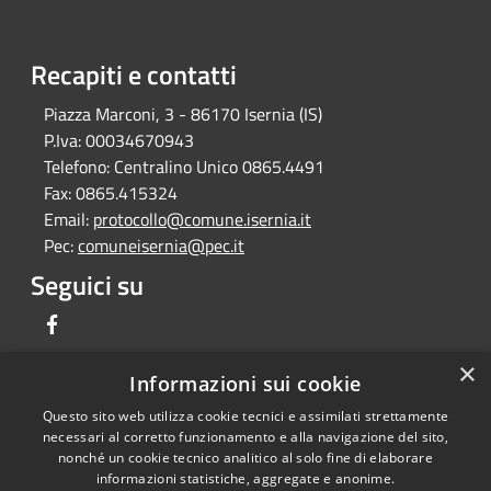
Recapiti e contatti
Piazza Marconi, 3 - 86170 Isernia (IS)
P.Iva:
00034670943
Telefono:
Centralino Unico 0865.4491
Fax:
0865.415324
Email:
protocollo@comune.isernia.it
Pec:
comuneisernia@pec.it
Seguici su
Facebook
×
Informazioni sui cookie
Questo sito web utilizza cookie tecnici e assimilati strettamente
RSS
Copyright © 2026 • Comune di
necessari al corretto funzionamento e alla navigazione del sito,
Accessibilità
Isernia • Powered by
nonché un cookie tecnico analitico al solo fine di elaborare
Privacy
Municipium
Accesso
informazioni statistiche, aggregate e anonime.
•