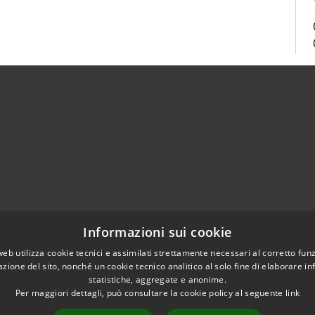
Centralino Unico 0865.4491
Informazioni sui cookie
5.415324
otocollo@comune.isernia.it
web utilizza cookie tecnici e assimilati strettamente necessari al corretto fu
azione del sito, nonché un cookie tecnico analitico al solo fine di elaborare i
uneisernia@pec.it
statistiche, aggregate e anonime.
Per maggiori dettagli, può consultare la cookie policy al seguente
link