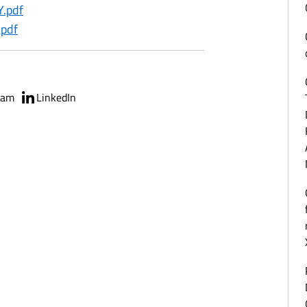
.pdf
.pdf
ram
LinkedIn