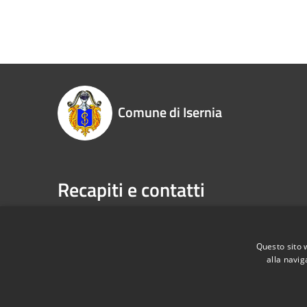
Comune di Isernia
Recapiti e contatti
Piazza Marconi, 3 - 86170 Isernia (IS)
Telefono:
P.Iva:
00034670943
Fax:
086
Email:
pr
Questo sito 
alla navig
Pec:
com