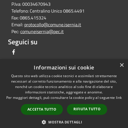
P.Iva:
00034670943
Telefono:
Centralino Unico 0865.4491
Fax:
0865.415324
Email:
protocollo@comune.isernia.it
Pec:
comuneisernia@pec.it
Seguici su
Facebook
×
Informazioni sui cookie
Questo sito web utilizza cookie tecnici e assimilati strettamente
RSS
Copyright © 2026 • Comune di
necessari al corretto funzionamento e alla navigazione del sito,
Accessibilità
Isernia • Powered by
nonché un cookie tecnico analitico al solo fine di elaborare
informazioni statistiche, aggregate e anonime.
Privacy
Municipium
Accesso
•
Per maggiori dettagli, può consultare la cookie policy al seguente
link
Cookie
redazione
Mappa del sito
RIFIUTA TUTTO
ACCETTA TUTTO
Feedback per non
conformità
MOSTRA DETTAGLI