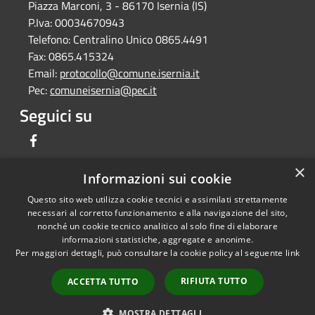
Piazza Marconi, 3 - 86170 Isernia (IS)
P.Iva:
00034670943
Telefono:
Centralino Unico 0865.4491
Fax:
0865.415324
Email:
protocollo@comune.isernia.it
Pec:
comuneisernia@pec.it
Seguici su
Facebook
×
Informazioni sui cookie
Questo sito web utilizza cookie tecnici e assimilati strettamente
RSS
Copyright © 2026 • Comune di
necessari al corretto funzionamento e alla navigazione del sito,
Accessibilità
Isernia • Powered by
nonché un cookie tecnico analitico al solo fine di elaborare
Privacy
Municipium
Accesso
informazioni statistiche, aggregate e anonime.
•
Per maggiori dettagli, può consultare la cookie policy al seguente
link
Cookie
redazione
Mappa del sito
RIFIUTA TUTTO
ACCETTA TUTTO
Feedback per non
conformità
MOSTRA DETTAGLI