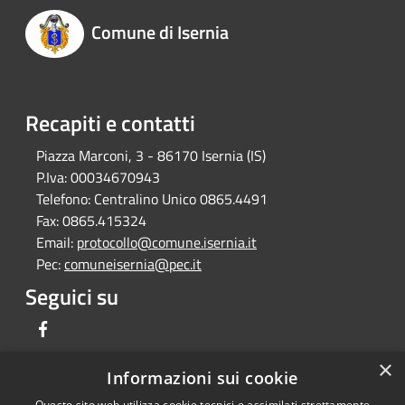
Comune di Isernia
Recapiti e contatti
Piazza Marconi, 3 - 86170 Isernia (IS)
P.Iva:
00034670943
Telefono:
Centralino Unico 0865.4491
Fax:
0865.415324
Email:
protocollo@comune.isernia.it
Pec:
comuneisernia@pec.it
Seguici su
Facebook
×
Informazioni sui cookie
Questo sito web utilizza cookie tecnici e assimilati strettamente