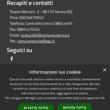
Recapiti e contatti
Piazza Marconi, 3 - 86170 Isernia (IS)
P.Iva:
00034670943
Telefono:
Centralino Unico 0865.4491
Fax:
0865.415324
Email:
protocollo@comune.isernia.it
Pec:
comuneisernia@pec.it
Seguici su
Facebook
×
Informazioni sui cookie
Questo sito web utilizza cookie tecnici e assimilati strettamente
RSS
Copyright © 2026 • Comune di
necessari al corretto funzionamento e alla navigazione del sito,
Accessibilità
Isernia • Powered by
nonché un cookie tecnico analitico al solo fine di elaborare
Privacy
Municipium
Accesso
informazioni statistiche, aggregate e anonime.
•
Per maggiori dettagli, può consultare la cookie policy al seguente
link
Cookie
redazione
Mappa del sito
RIFIUTA TUTTO
ACCETTA TUTTO