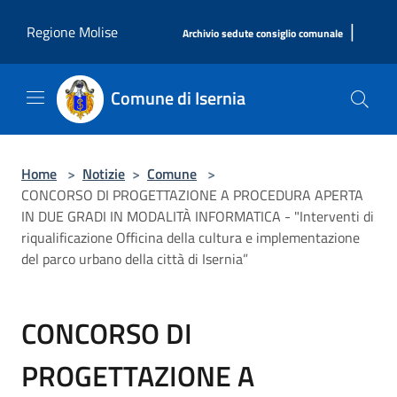
Salta al contenuto principale
|
Regione Molise
Archivio sedute consiglio comunale
Comune di Isernia
Home
>
Notizie
>
Comune
>
CONCORSO DI PROGETTAZIONE A PROCEDURA APERTA
IN DUE GRADI IN MODALITÀ INFORMATICA - "Interventi di
riqualificazione Officina della cultura e implementazione
del parco urbano della città di Isernia”
CONCORSO DI
PROGETTAZIONE A