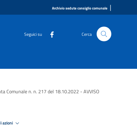
|
Archivio sedute consiglio comunale
Seguici su
Cerca
iunta Comunale n. n. 217 del 18.10.2022 - AVVISO
i azioni