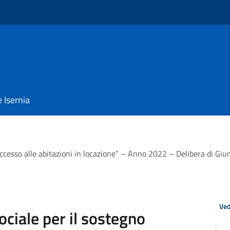
e Isernia
’accesso alle abitazioni in locazione” – Anno 2022 – Delibera di G
Ved
ciale per il sostegno