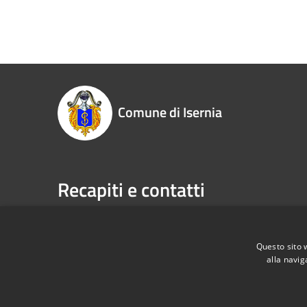
Comune di Isernia
Recapiti e contatti
Piazza Marconi, 3 - 86170 Isernia (IS)
Telefono:
P.Iva:
00034670943
Fax:
086
Email:
pr
Questo sito 
alla navig
Pec:
com