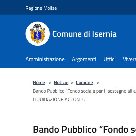
Salta al contenuto principale
Regione Molise
Comune di Isernia
Amministrazione
Argomenti
Uffici
Viver
Home
>
Notizie
>
Comune
>
Bando Pubblico “Fondo sociale per il sostegno all
LIQUIDAZIONE ACCONTO
Bando Pubblico “Fondo so