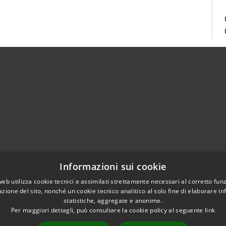
Centralino Unico 0865.4491
Informazioni sui cookie
5.415324
otocollo@comune.isernia.it
web utilizza cookie tecnici e assimilati strettamente necessari al corretto fu
azione del sito, nonché un cookie tecnico analitico al solo fine di elaborare i
uneisernia@pec.it
statistiche, aggregate e anonime.
Per maggiori dettagli, può consultare la cookie policy al seguente
link