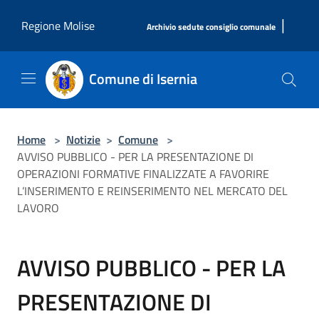
Salta al contenuto principale
|
Regione Molise
Archivio sedute consiglio comunale
Comune di Isernia
Home
>
Notizie
>
Comune
>
AVVISO PUBBLICO - PER LA PRESENTAZIONE DI
OPERAZIONI FORMATIVE FINALIZZATE A FAVORIRE
L’INSERIMENTO E REINSERIMENTO NEL MERCATO DEL
LAVORO
AVVISO PUBBLICO - PER LA
PRESENTAZIONE DI