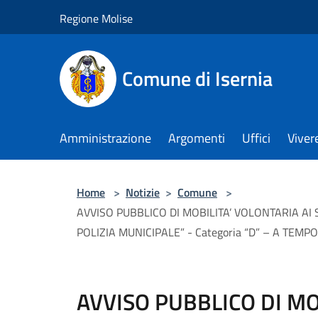
Salta al contenuto principale
Regione Molise
Comune di Isernia
Amministrazione
Argomenti
Uffici
Viver
Home
>
Notizie
>
Comune
>
AVVISO PUBBLICO DI MOBILITA’ VOLONTARIA AI
POLIZIA MUNICIPALE” - Categoria “D” – A TEMP
AVVISO PUBBLICO DI MO