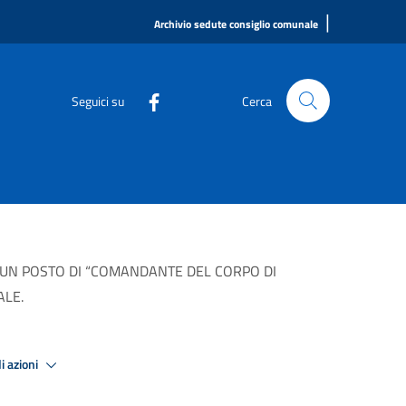
|
Archivio sedute consiglio comunale
Seguici su
Cerca
DI UN POSTO DI “COMANDANTE DEL CORPO DI
ALE.
i azioni