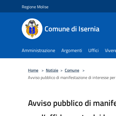
Salta al contenuto principale
Regione Molise
Comune di Isernia
Amministrazione
Argomenti
Uffici
Viver
Home
>
Notizie
>
Comune
>
Avviso pubblico di manifestazione di interesse per 
Avviso pubblico di manif