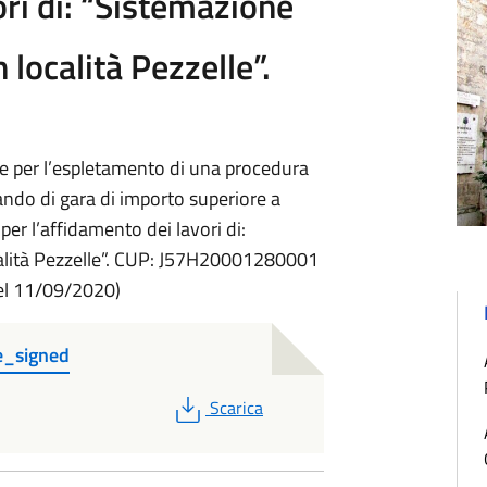
ori di: “Sistemazione
località Pezzelle”.
se per l’espletamento di una procedura
ando di gara di importo superiore a
er l’affidamento dei lavori di:
alità Pezzelle”. CUP: J57H20001280001
del 11/09/2020)
e_signed
PDF
Scarica