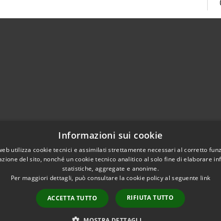
Centralino Unico 0865.4491
Informazioni sui cookie
5.415324
otocollo@comune.isernia.it
web utilizza cookie tecnici e assimilati strettamente necessari al corretto fu
azione del sito, nonché un cookie tecnico analitico al solo fine di elaborare i
uneisernia@pec.it
statistiche, aggregate e anonime.
Per maggiori dettagli, può consultare la cookie policy al seguente
link
RIFIUTA TUTTO
ACCETTA TUTTO
l sito
Copyright © 2026 • Comune 
MOSTRA DETTAGLI