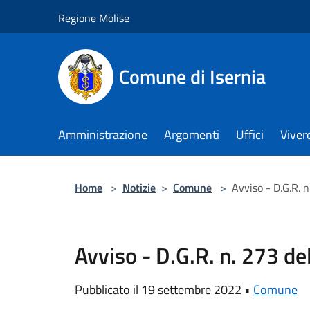
Salta al contenuto principale
Regione Molise
Comune di Isernia
Amministrazione
Argomenti
Uffici
Viver
Home
>
Notizie
>
Comune
>
Avviso - D.G.R. 
Avviso - D.G.R. n. 273 d
Pubblicato il 19 settembre 2022 •
Comune