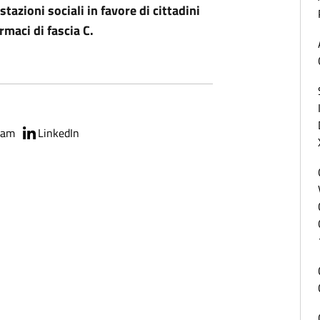
tazioni sociali in favore di cittadini
armaci di fascia C.
ram
LinkedIn