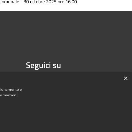
Comunale - 30 ottobre 2025 ore 16.00
Seguici su
Facebook
×
nzionamento e
nformazioni
Municipium
Accesso redazione
di Isernia • Powered by
•