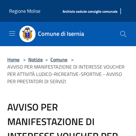
Salta al contenuto principale
|
Regione Molise
Archivio sedute consiglio comunale
Comune di Isernia
Home
>
Notizie
>
Comune
>
AVVISO PER MANIFESTAZIONE DI INTERESSE VOUCHER
PER ATTIVITÀ LUDICO-RICREATIVE-SPORTIVE - AVVISO
PER PRESTATORI DI SERVIZI
AVVISO PER
MANIFESTAZIONE DI