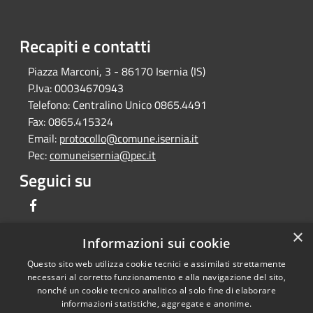
Recapiti e contatti
Piazza Marconi, 3 - 86170 Isernia (IS)
P.Iva:
00034670943
Telefono:
Centralino Unico 0865.4491
Fax:
0865.415324
Email:
protocollo@comune.isernia.it
Pec:
comuneisernia@pec.it
Seguici su
Facebook
×
Informazioni sui cookie
Questo sito web utilizza cookie tecnici e assimilati strettamente
RSS
Copyright © 2026 • Comune di
necessari al corretto funzionamento e alla navigazione del sito,
Accessibilità
Isernia • Powered by
nonché un cookie tecnico analitico al solo fine di elaborare
informazioni statistiche, aggregate e anonime.
Privacy
Municipium
Accesso
•