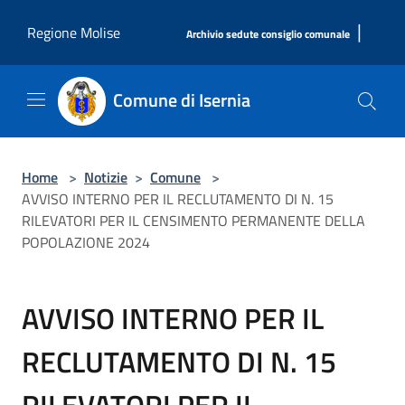
Salta al contenuto principale
|
Regione Molise
Archivio sedute consiglio comunale
Comune di Isernia
Home
>
Notizie
>
Comune
>
AVVISO INTERNO PER IL RECLUTAMENTO DI N. 15
RILEVATORI PER IL CENSIMENTO PERMANENTE DELLA
POPOLAZIONE 2024
AVVISO INTERNO PER IL
RECLUTAMENTO DI N. 15