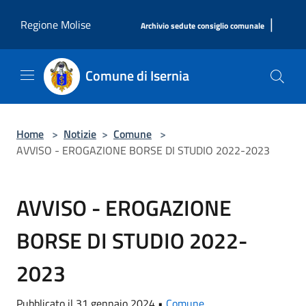
Salta al contenuto principale
|
Regione Molise
Archivio sedute consiglio comunale
Comune di Isernia
Home
>
Notizie
>
Comune
>
AVVISO - EROGAZIONE BORSE DI STUDIO 2022-2023
AVVISO - EROGAZIONE
BORSE DI STUDIO 2022-
2023
Pubblicato il 31 gennaio 2024 •
Comune